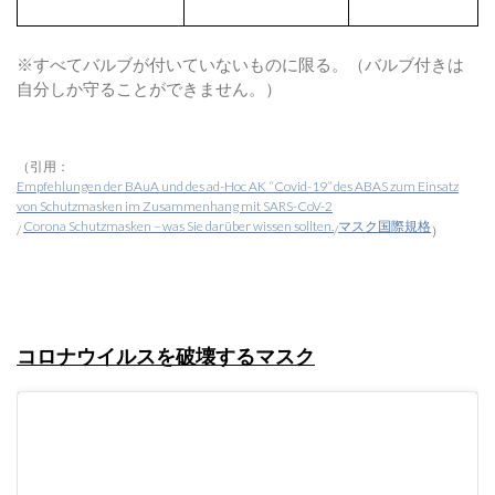
※すべてバルブが付いていないものに限る。（バルブ付きは
自分しか守ることができません。）
（引用：
Empfehlungen der BAuA und des ad-Hoc AK “Covid-19” des ABAS zum Einsatz
von Schutzmasken im Zusammenhang mit SARS-CoV-2
Corona Schutzmasken – was Sie darüber wissen sollten.
マスク国際規格
/
/
）
コロナウイルスを破壊するマスク