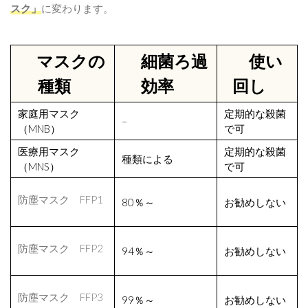
スク」
に変わります。
マスクの
細菌ろ過
使い
種類
効率
回し
家庭用マスク
定期的な殺菌
–
（MNB）
で可
医療用マスク
定期的な殺菌
種類による
（MNS）
で可
防塵マスク FFP1
80％～
お勧めしない
防塵マスク FFP2
94％～
お勧めしない
防塵マスク FFP3
99％～
お勧めしない