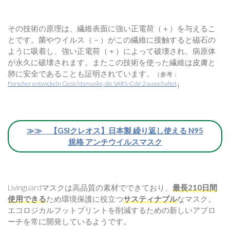
その技術の原理は、繊維表面に強い正電荷（＋）を与えるこ
とです。菌やウイルス（－）がこの繊維に接触すると磁石の
ように吸着し、強い正電荷（＋）によって破壊され、病原体
が永久に破壊されます。またこの技術を使った繊維は皮膚と
肺に安全であることも証明されています。
（参考：
Forscher entwickeln Gesichtsmaske, die SARS-CoV-2 ausschaltet
）
≫≫ 【GSIクレオス】日本製 繰り返し使える N95
規格 アンチウイルスマスク
Livinguardマスクは高品質の素材でできており、
最長210日間
使用できる
ため環境保護に役立つ
サスティナブル
なマスク。
エコロジカルフットプリントを削減するための新しいアプロ
ーチを常に開発しているようです。