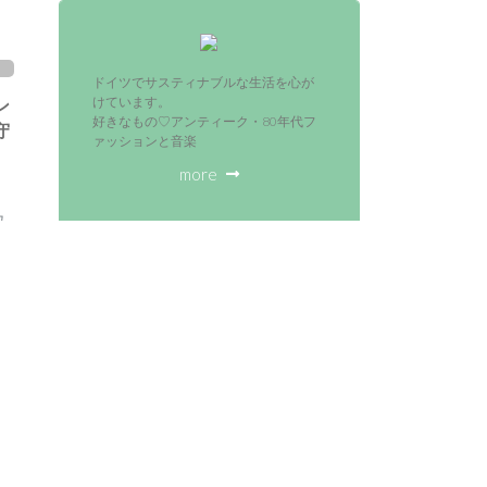
ドイツでサスティナブルな生活を心が
ン
けています。
好きなもの♡アンティーク・80年代フ
守
ァッションと音楽
more
ュ
で
検索
ド
FOLLOW ME
Twitter
Instagram
Pinterest
の
に