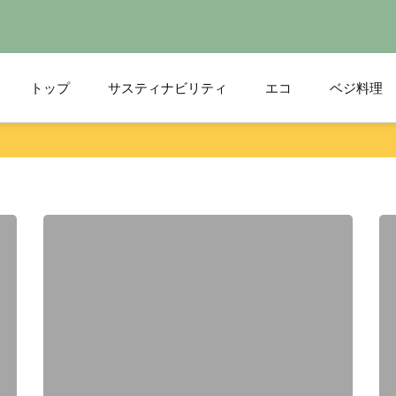
トップ
サスティナビリティ
エコ
ベジ料理
つのアイデア
n ドイツ
んで？の話】
ネマリーボーリンド】の自然を守るコンセプト
を含んだラップとは。使いすぎを控えて環境保護
ンの背景【環境保護】
イツ人と日本人を比較