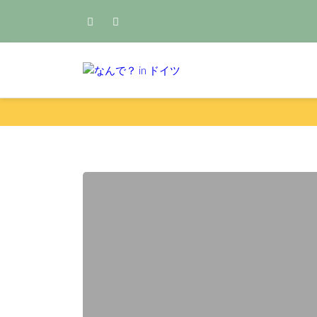
Skip
to
content
食品ロスって何？減らすための４
おすすめ記事
サスティナブルな生活のアイデア集
なんで？ i
ムダ毛の概念について・・・【な
ドイツ発ナチュラルコスメ【アン
サランラップ？クレラップ？塩分
【公正取引】ファストファッショ
時間の使い方【なんで？の話】ド