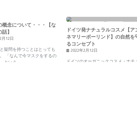
の概念について・・・【な
グ
エコなアイテム
ドイツ
ドイツ発ナチュラルコスメ【ア
の話】
ネマリーボーリンド】の自然を
年2月12日
るコンセプト
と疑問を持つことはとっても
2022年2月12日
。 「なんで今マスクをするの
ドイツのオーガニックコスメ・ナチ
」という…
ラルコスメは世界的にとっても有名
す。その中でも特に有名な、Dr.…
ティナビリティ
ブログ
取引】ファストファッショ
時間の使い方【なんで？の話】
景【環境保護】
イツ人と日本人を比較
年8月9日
2021年8月9日
活の中で欠かせないアイテム
もちろん全員ではありませんが、私
ですよね。人はそれに快適さ
出会ったドイツ人の多くは「時間」