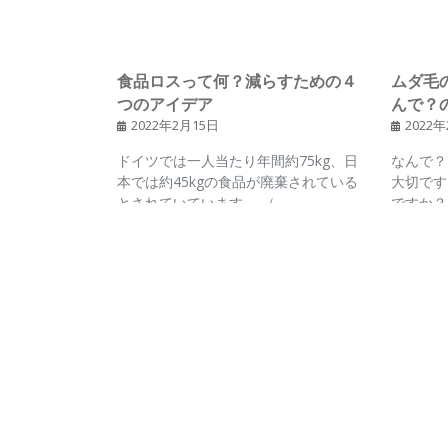
食品ロスって何？減らすための４
ムダ毛
サスティナビリティ
ブロ
つのアイデア
んで？
2022年2月15日
2022
ドイツでは一人当たり年間約75kg、日
なんで？
本では約45kgの食品が廃棄されている
大切です
とされていています。 （…
ですか？
エコ
エコなアイテム
サス
サランラップ？クレラップ？塩分
【公正
を含んだラップとは。使いすぎを
ンの背
控えて環境保護
2021
2022年2月12日
洋服は生
のひとつ
とても便利なラップですが、みなさん