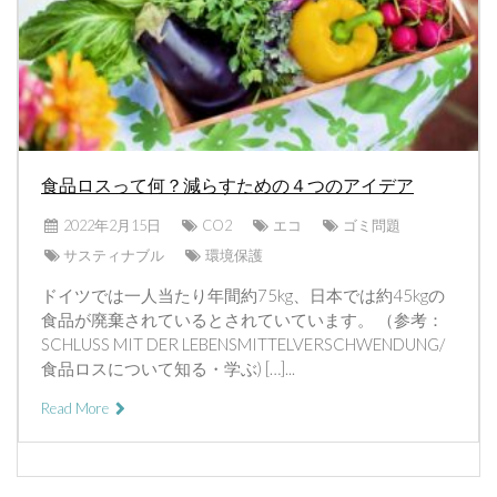
食品ロスって何？減らすための４つのアイデア
2022年2月15日
CO2
エコ
ゴミ問題
サスティナブル
環境保護
ドイツでは一人当たり年間約75kg、日本では約45kgの
食品が廃棄されているとされていています。 （参考：
SCHLUSS MIT DER LEBENSMITTELVERSCHWENDUNG/
食品ロスについて知る・学ぶ) […]...
Read More