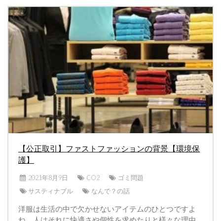
【公正取引】ファストファッションの背景【環境保
護】
2021年8月9日
CO2
ゴミ問題
サスティナブル
なんで？の話
洋服は生活の中で欠かせないアイテムのひとつですよ
ね。人はそれに快適さや個性を求めたりと様々な理由