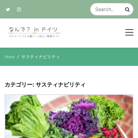
Skip
to
content
サスティナブルな生活のアイデア集
なんで？ in ド
Home
サスティナビリティ
イツ
カテゴリー:
サスティナビリティ