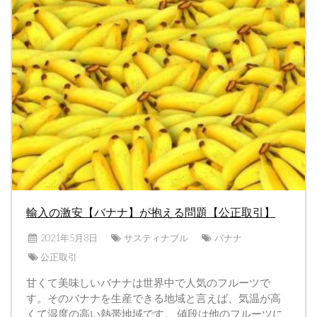
輸入の激安【バナナ】が抱える問題【公正取引】
2021年5月8日
サスティナブル
バナナ
公正取引
甘くて美味しいバナナは世界中で人気のフルーツで
す。そのバナナを生産できる地域と言えば、気温が高
くて湿度の高い熱帯地域です。 値段は他のフルーツに