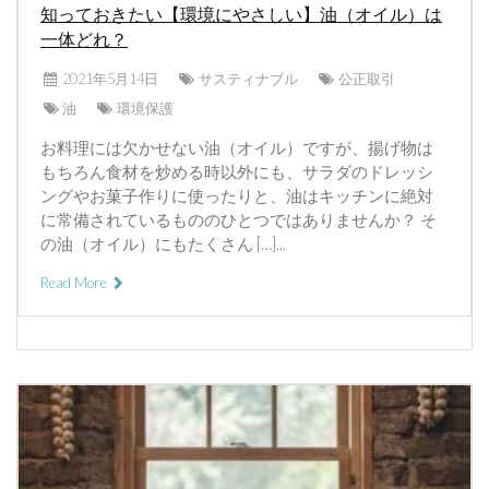
知っておきたい【環境にやさしい】油（オイル）は
一体どれ？
2021年5月14日
サスティナブル
公正取引
油
環境保護
お料理には欠かせない油（オイル）ですが、揚げ物は
もちろん食材を炒める時以外にも、サラダのドレッシ
ングやお菓子作りに使ったりと、油はキッチンに絶対
に常備されているもののひとつではありませんか？ そ
の油（オイル）にもたくさん […]...
Read More