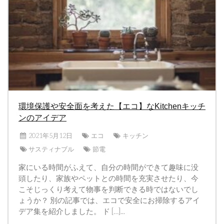
環境保護や安全面を考えた【エコ】なKitchenキッチ
ンのアイデア
2021年5月12日
エコ
キッチン
サスティナブル
節電
家にいる時間がふえて、自分の時間ができて趣味に没
頭したり、家族やペットとの時間を充実させたり、今
こそじっくり考えて物事を判断できる時ではないでし
ょうか？ 別の記事では、エコで安全にお掃除するアイ
デア集を紹介しました。 ド […]...