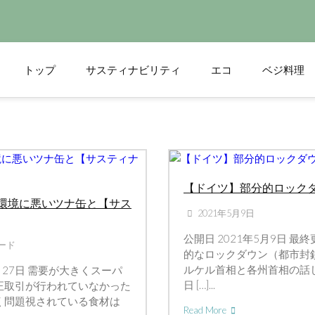
トップ
サスティナビリティ
エコ
ベジ料理
n ドイツ
【ドイツ】部分的ロック
環境に悪いツナ缶と【サス
2021年5月9日
公開日 2021年5月9日 最
ード
的なロックダウン（都市封鎖
ルケル首相と各州首相の話し
2月27日 需要が大きくスーパ
日 […]...
正取引が行われていなかった
く問題視されている食材は
Read More