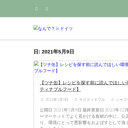
Skip
to
content
Home
2021
5月
9
サスティナブルな生活のアイデア集
なんで？ i
日:
2021年5月9日
【ツナ缶】レシピを探す前に読んでほしい
ティナブルフード】
2021年5月9日
サスティナブル
シーフ
公開日 2021年5月9日 最終更新日 2023年1
ーマーケットでよく見かける食材の中に、公
り、環境にとって悪影響をおよぼすとして強