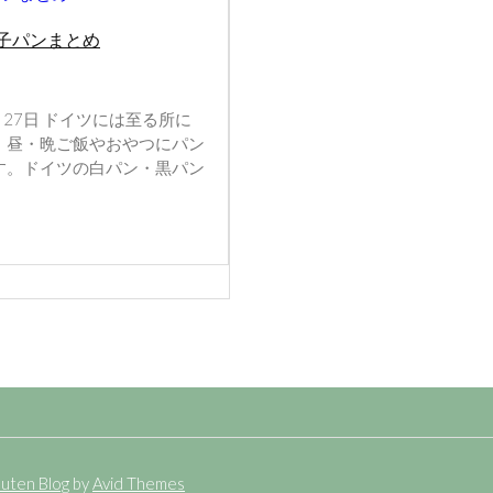
子パンまとめ
2月27日 ドイツには至る所に
・昼・晩ご飯やおやつにパン
す。ドイツの白パン・黒パン
uten Blog
by
Avid Themes