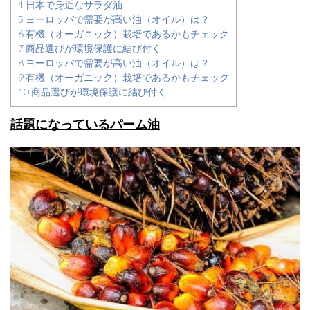
4
日本で身近なサラダ油
5
ヨーロッパで需要が高い油（オイル）は？
6
有機（オーガニック）栽培であるかもチェック
7
商品選びが環境保護に結び付く
8
ヨーロッパで需要が高い油（オイル）は？
9
有機（オーガニック）栽培であるかもチェック
10
商品選びが環境保護に結び付く
話題になっているパーム油