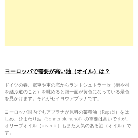
ヨーロッパで需要が高い油（オイル）は？
ドイツの春、電車や車の窓からラントシュトラーセ（街や村
を結ぶ道のこと）を眺めると畑一面が黄色になっている景色
を見かけます。それがセイヨウアブラナです。
ヨーロッパ国内でもアブラナが原料の菜種油（Rapsöl）をは
じめ、ひまわり油（Sonnenblumenöl）の需要は高いですが、
オリーブオイル（olivenöl）もまた人気のある油（オイル）で
す。