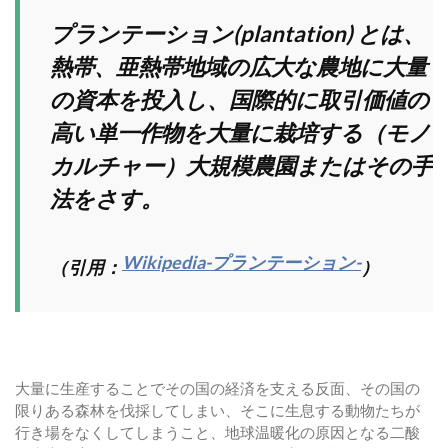
プランテーション(plantation) とは、
熱帯、亜熱帯地域の広大な農地に大量
の資本を投入し、国際的に取引価値の
高い単一作物を大量に栽培する（モノ
カルチャー）大規模農園またはその手
法をさす。
Wikipedia-プランテーション-
（引用：
）
大量に生産することでその国の経済を支える反面、その国の
限りある森林を伐採してしまい、そこに生息する動物たちが
行き場をなくしてしまうこと、地球温暖化の原因となる二酸