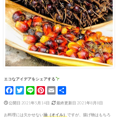
エコなアイデアをシェアする
Facebook
Twitter
Line
Pinterest
Email
共
有
公開日 2021年5月14日
最終更新日 2021年8月8日
お料理には欠かせない
油（オイル）
ですが、揚げ物はもちろ