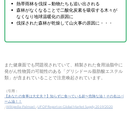
熱帯雨林を伐採→動物たちも追い出される
森林がなくなることで二酸化炭素を吸収する木々が
なくなり地球温暖化の原因に
伐採された森林が乾燥して山火事の原因に・・・
また健康面でも問題視されていて、精製された食用油脂中に
発がん性物質の可能性のある「グリシドール脂肪酸エステル
類」が含まれていることで注意喚起されています。
（引用：
【あなたの食事は大丈夫？】知らずに食べている超〜危険な油！その名はパ
ーム油！！
Wikipedia-Palmoel-
UFOP Report on Global Market Supply 2019/2020
/
/