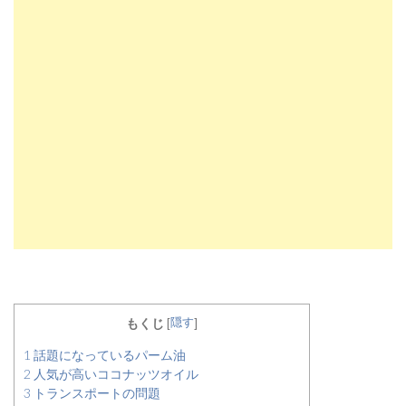
隠す
もくじ
[
]
1
話題になっているパーム油
2
人気が高いココナッツオイル
3
トランスポートの問題