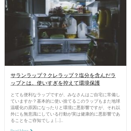
サランラップ？クレラップ？塩分を含んだラ
ップとは。使いすぎを控えて環境保護
とても便利なラップですが、みなさんはご自宅に常備し
ていますか？基本的に使い捨てるこのラップもまた地球
温暖化の原因になったりと環境に悪影響ですが、それ以
外にも無意識にしている行動が実は健康的に悪影響であ
ることをご存知でしょ […]...
Read More