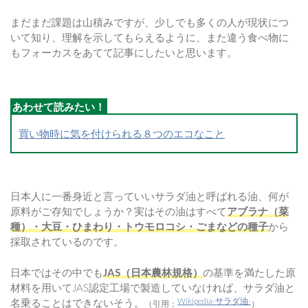
まだまだ課題は山積みですが、少しでも多くの人が現状につ
いて知り、理解を示してもらえるように、また違う食べ物に
もフォーカスをあてて記事にしたいと思います。
買い物時に気を付けられる８つのエコなこと
日本人に一番身近と言っていいサラダ油と呼ばれる油、何が
原料がご存知でしょうか？実はその油はすべて
アブラナ（菜
種）・大豆・ひまわり・トウモロコシ・ごまなどの種子
から
採取されているのです。
日本ではその中でも
JAS（日本農林規格）
の基準を満たした原
材料を用いてJAS認定工場で製造していなければ、サラダ油と
Wikipedia-サラダ油-
名乗ることはできないそう。
（引用：
）