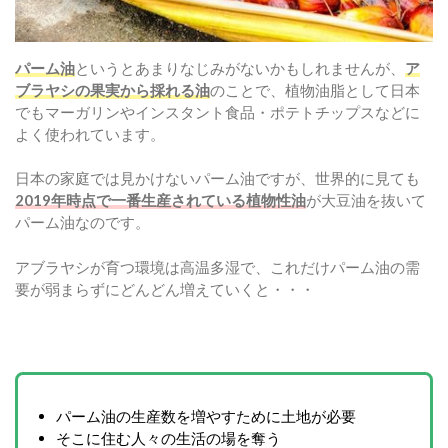
パーム油
というとあまりなじみがないかもしれませんが、
ア
ブラヤシの果実から採れる油
のことで、植物油脂として日本
でもマーガリンやインスタント食品・ポテトチップスなどに
よく使われています。
日本の家庭では見かけないパーム油ですが、世界的に見ても
2019年時点で一番生産されている植物性油
が大豆油を抜いて
パーム油なのです。
アブラヤシが育つ環境は高温多湿で、これだけパーム油の需
要が弱まらずにどんどん増えていくと・・・
パーム油の生産数を増やすために土地が必要
そこに住む人々の生活の場を奪う