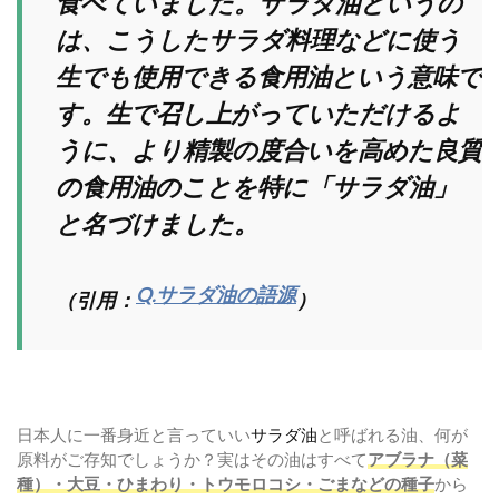
食べていました。サラダ油というの
は、こうしたサラダ料理などに使う
生でも使用できる食用油という意味で
す。生で召し上がっていただけるよ
うに、より精製の度合いを高めた良質
の食用油のことを特に「サラダ油」
と名づけました。
Q.サラダ油の語源
（引用：
）
日本人に一番身近と言っていい
サラダ油
と呼ばれる油、何が
原料がご存知でしょうか？実はその油はすべて
アブラナ（菜
種）・大豆・ひまわり・トウモロコシ・ごまなどの種子
から