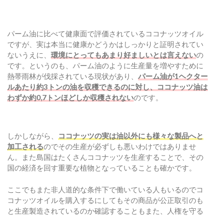
パーム油に比べて健康面で評価されているココナッツオイル
ですが、実は本当に健康かどうかはしっかりと証明されてい
ないうえに、
環境にとってもあまり好ましいとは言えない
の
です。というのも、パーム油のように生産量を増やすために
熱帯雨林が伐採されている現状があり、
パーム油が1ヘクター
ルあたり約3トンの油を収穫できるのに対し、ココナッツ油は
わずか約0,7トンほどしか収穫されない
のです。
しかしながら、
ココナッツの実は油以外にも様々な製品へと
加工される
のでその生産が必ずしも悪いわけではありませ
ん。また島国はたくさんココナッツを生産することで、その
国の経済を回す重要な植物となっていることも確かです。
ここでもまた非人道的な条件下で働いている人もいるのでコ
コナッツオイルを購入するにしてもその商品が公正取引のも
と生産製造されているのか確認することもまた、人権を守る