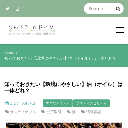
Skip
to
content
サスティナブルな生活のアイデア集
なんで？ in ド
Home
知っておきたい【環境にやさしい】油（オイル）は一体どれ？
イツ
知っておきたい【環境にやさしい】油（オイル）は
一体どれ？
2021年5月14日
エコなアイテム
サスティナビリティ
サスティナブル
公正取引
油
環境保護