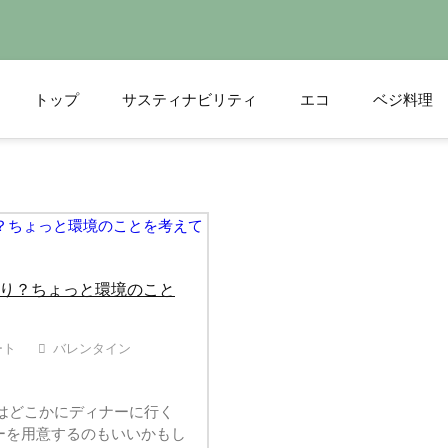
トップ
サスティナビリティ
エコ
ベジ料理
n ドイツ
作り？ちょっと環境のこと
ート
バレンタイン
年はどこかにディナーに行く
ーを用意するのもいいかもし