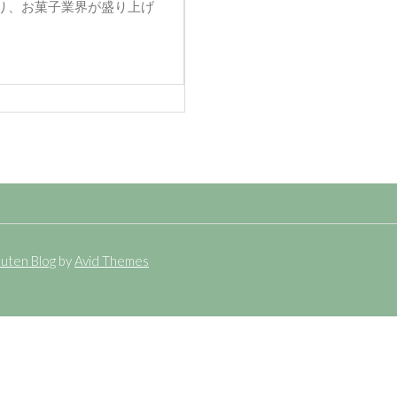
り、お菓子業界が盛り上げ
uten Blog
by
Avid Themes