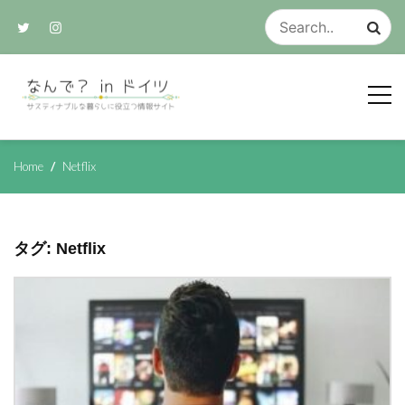
Skip
to
content
サスティナブルな生活のアイデア集
なんで？ in ド
Home
Netflix
イツ
タグ:
Netflix