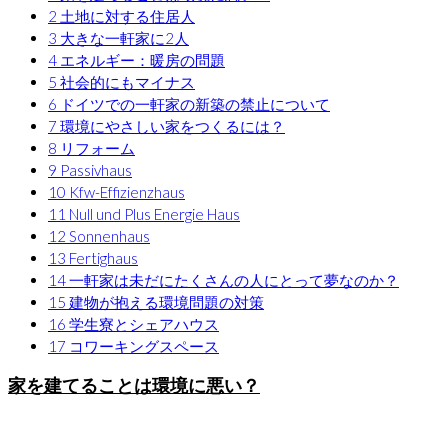
2
土地に対する住居人
3
大きな一軒家に2人
4
エネルギー：暖房の問題
5
社会的にもマイナス
6
ドイツでの一軒家の新築の禁止について
7
環境にやさしい家をつくるには？
8
リフォーム
9
Passivhaus
10
Kfw-Effizienzhaus
11
Null und Plus Energie Haus
12
Sonnenhaus
13
Fertighaus
14
一軒家は未だにたくさんの人にとって夢なのか？
15
建物が抱える環境問題の対策
16
学生寮とシェアハウス
17
コワーキングスペース
家を建てることは環境に悪い？