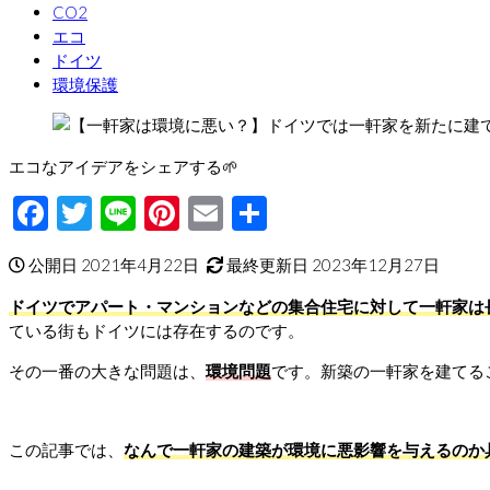
CO2
エコ
ドイツ
環境保護
エコなアイデアをシェアする🌱
Facebook
Twitter
Line
Pinterest
Email
共
有
公開日 2021年4月22日
最終更新日 2023年12月27日
ドイツでアパート・マンションなどの集合住宅に対して一軒家は
ている街もドイツには存在するのです。
その一番の大きな問題は、
環境問題
です。新築の一軒家を建てる
この記事では、
なんで一軒家の建築が環境に悪影響を与えるのか