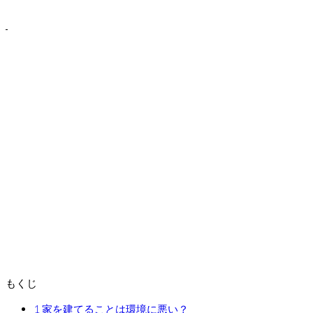
もくじ
1
家を建てることは環境に悪い？