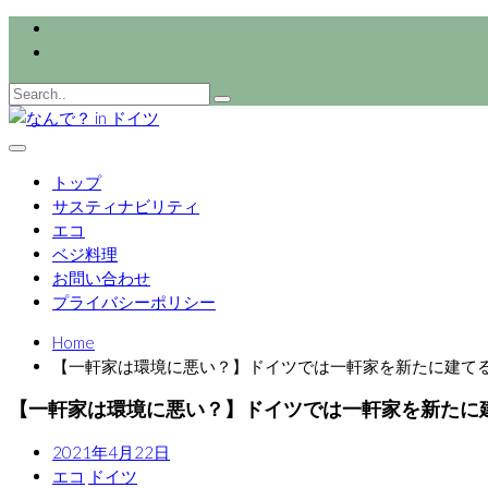
Skip
to
content
なんで？ in 
サスティナブルな生活のアイデア集
トップ
サスティナビリティ
エコ
ベジ料理
お問い合わせ
プライバシーポリシー
Home
【一軒家は環境に悪い？】ドイツでは一軒家を新たに建て
【一軒家は環境に悪い？】ドイツでは一軒家を新たに
2021年4月22日
エコ
ドイツ