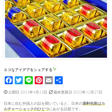
エコなアイデアをシェアする
Facebook
Twitter
Line
Pinterest
Email
共
有
公開日 2021年4月23日
最終更新日 2023年12月27日
日本に住む外国人の話を聞いていると、日本の
過剰包装はカ
ルチャーショックのひとつ
にあがる話題です。