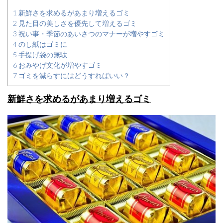
1
新鮮さを求めるがあまり増えるゴミ
2
見た目の美しさを優先して増えるゴミ
3
祝い事・季節のあいさつのマナーが増やすゴミ
4
のし紙はゴミに
5
手提げ袋の無駄
6
おみやげ文化が増やすゴミ
7
ゴミを減らすにはどうすればいい？
新鮮さを求めるがあまり増えるゴミ