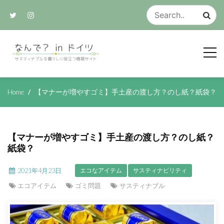
Skip
to
content
サスティナブルな生活のアイデア集
なんで？ in ド
Home
【マナーが増やすゴミ】手土産の渡し方？のし紙？紙袋？
イツ
【マナーが増やすゴミ】手土産の渡し方？のし紙？
紙袋？
2021年4月23日
エコなアイテム
サスティナビリティ
エコアイテム
ゴミ問題
サスティナブル