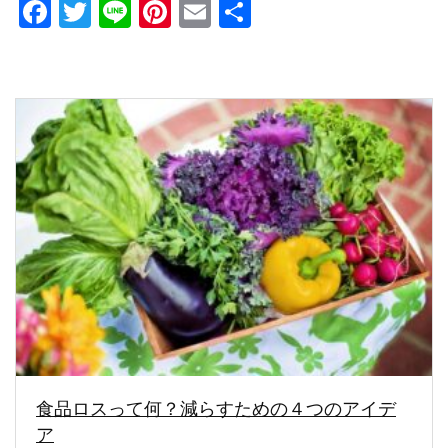
Facebook
Twitter
Line
Pinterest
Email
共
有
食品ロスって何？減らすための４つのアイデ
ア