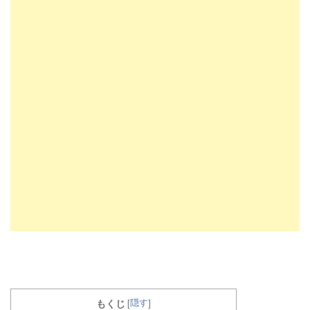
隠す
もくじ
[
]