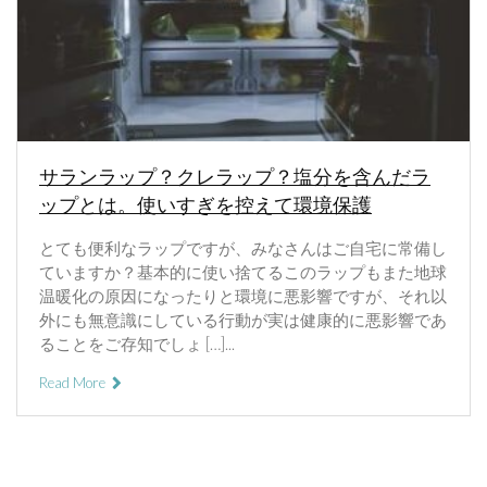
サランラップ？クレラップ？塩分を含んだラ
ップとは。使いすぎを控えて環境保護
とても便利なラップですが、みなさんはご自宅に常備し
ていますか？基本的に使い捨てるこのラップもまた地球
温暖化の原因になったりと環境に悪影響ですが、それ以
外にも無意識にしている行動が実は健康的に悪影響であ
ることをご存知でしょ […]...
Read More