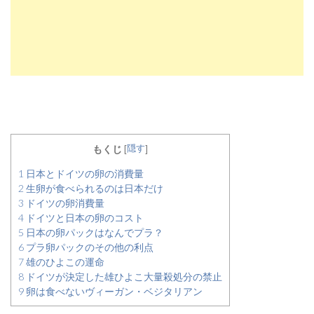
隠す
もくじ
[
]
1
日本とドイツの卵の消費量
2
生卵が食べられるのは日本だけ
3
ドイツの卵消費量
4
ドイツと日本の卵のコスト
5
日本の卵パックはなんでプラ？
6
プラ卵パックのその他の利点
7
雄のひよこの運命
8
ドイツが決定した雄ひよこ大量殺処分の禁止
9
卵は食べないヴィーガン・ベジタリアン