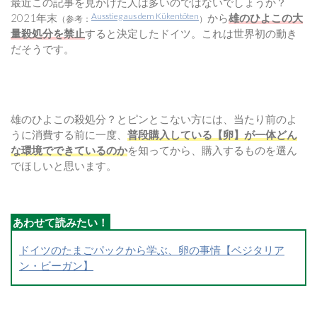
最近この記事を見かけた人は多いのではないでしょうか？
Ausstieg aus dem Kükentöten
2021年末
から
雄のひよこの大
（参考：
）
量殺処分を禁止
すると決定したドイツ。これは世界初の動き
だそうです。
雄のひよこの殺処分？とピンとこない方には、当たり前のよ
うに消費する前に一度、
普段購入している【卵】が一体どん
な環境でできているのか
を知ってから、購入するものを選ん
でほしいと思います。
ドイツのたまごパックから学ぶ、卵の事情【ベジタリア
ン・ビーガン】