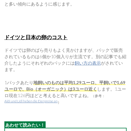
と多い傾向にあるように感じます。
ドイツと日本の卵のコスト
ドイツでは卵のばら売りもよく見かけますが、パックで販売
されているものは6個か10個入りが主流です。別の記事でも紹
介したようにそれぞれのパックには
飼い方の表示
がされてい
ます。
1パックあたり
地飼いのものは平均1,29ユーロ、平飼いで1,69
ユーロで、Bio（オーガニック）は3ユーロ近く
します。1ユー
ロ現在126円ほどと考えると高いですよね。
（参考：
Aldi und Lidl heben die Eierpreise an
）