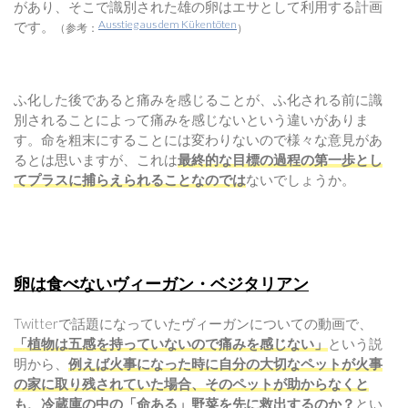
があり、そこで識別された雄の卵はエサとして利用する計画
Ausstieg aus dem Kükentöten
です。
（参考：
）
ふ化した後であると痛みを感じることが、ふ化される前に識
別されることによって痛みを感じないという違いがありま
す。命を粗末にすることには変わりないので様々な意見があ
るとは思いますが、これは
最終的な目標の過程の第一歩とし
てプラスに捕らえられることなのでは
ないでしょうか。
卵は食べないヴィーガン・ベジタリアン
Twitterで話題になっていたヴィーガンについての動画で、
「植物は五感を持っていないので痛みを感じない」
という説
明から、
例えば火事になった時に自分の大切なペットが火事
の家に取り残されていた場合、そのペットが助からなくと
も、冷蔵庫の中の「命ある」野菜を先に救出するのか？
とい