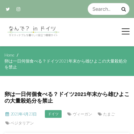
Skip
to
content
サスティナブルな生活のアイデア集
なんで？ in ド
Home
卵は一日何個食べる？ドイツ2021年末から雄ひよこの大量殺処分
を禁止
イツ
卵は一日何個食べる？ドイツ2021年末から雄ひよこ
の大量殺処分を禁止
2021年4月23日
ヴィーガン
たまご
ドイツ
ベジタリアン