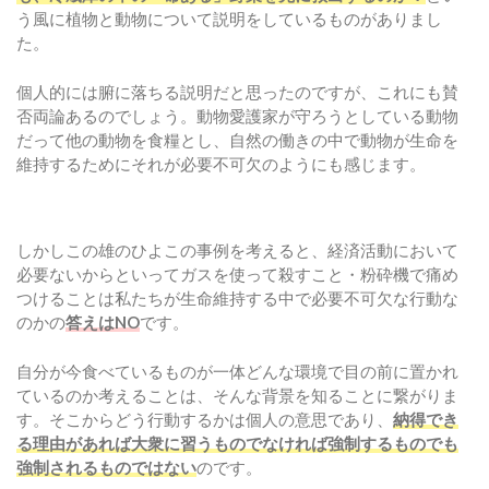
う風に植物と動物について説明をしているものがありまし
た。
個人的には腑に落ちる説明だと思ったのですが、これにも賛
否両論あるのでしょう。動物愛護家が守ろうとしている動物
だって他の動物を食糧とし、自然の働きの中で動物が生命を
維持するためにそれが必要不可欠のようにも感じます。
しかしこの雄のひよこの事例を考えると、経済活動において
必要ないからといってガスを使って殺すこと・粉砕機で痛め
つけることは私たちが生命維持する中で必要不可欠な行動な
のかの
答えはNO
です。
自分が今食べているものが一体どんな環境で目の前に置かれ
ているのか考えることは、そんな背景を知ることに繋がりま
す。そこからどう行動するかは個人の意思であり、
納得でき
る理由があれば大衆に習うものでなければ強制するものでも
強制されるものではない
のです。