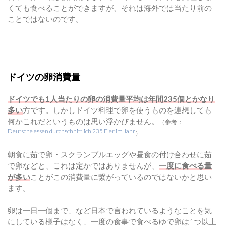
くても食べることができますが、それは海外では当たり前の
ことではないのです。
ドイツの卵消費量
ドイツでも1人当たりの卵の消費量平均は年間235個とかなり
多い
方です。しかしドイツ料理で卵を使うものを連想しても
何かこれだというものは思い浮かびません。
（参考：
Deutsche essen durchschnittlich 235 Eier im Jahr
）
朝食に茹で卵・スクランブルエッグや昼食の付け合わせに茹
で卵などと、これは定かではありませんが、
一度に食べる量
が多い
ことがこの消費量に繋がっているのではないかと思い
ます。
卵は一日一個まで、など日本で言われているようなことを気
にしている様子はなく、一度の食事で食べるゆで卵は1つ以上