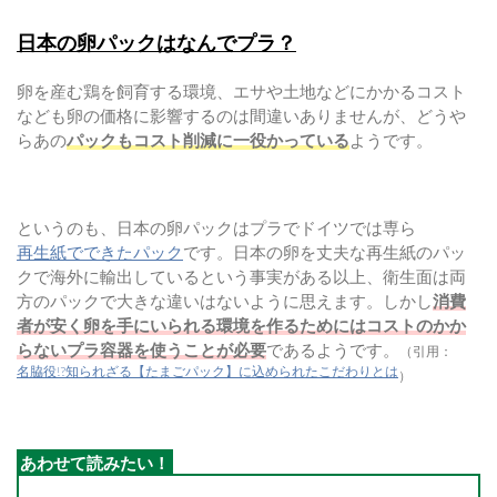
日本の卵パックはなんでプラ？
卵を産む鶏を飼育する環境、エサや土地などにかかるコスト
なども卵の価格に影響するのは間違いありませんが、どうや
らあの
パックもコスト削減に一役かっている
ようです。
というのも、日本の卵パックはプラでドイツでは専ら
再生紙でできたパック
です。日本の卵を丈夫な再生紙のパッ
クで海外に輸出しているという事実がある以上、衛生面は両
方のパックで大きな違いはないように思えます。しかし
消費
者が安く卵を手にいられる環境を作るためにはコストのかか
らないプラ容器を使うことが必要
であるようです。
（引用：
名脇役!?知られざる【たまごパック】に込められたこだわりとは
）