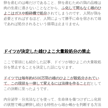
卵を産むのは雌だけであること、卵を産むための鶏の品種は
肉の生産に適さないことなどから、
ふ化して間もなく雄のひ
よこはガスや粉砕機で処分
されてしまうのです。人間が鶏を
必要とすればするほど、人間によって勝手に命を宿されて雄
であれば処分されるという循環は止まりません
ドイツが決定した雄ひよこ大量殺処分の禁止
ここで冒頭にも紹介した記事、ドイツが雄ひよこの大量殺処
分を禁止することを決定した話になります。
ドイツでは毎年約4500万羽の雄のひよこが殺処分されてい
て、この現状を一律して変えるには法律を作ることだ
として
この決断に至ったようです。
内分泌学・分光法などを使って、生命体を傷つけずにふ化前
の状態で雌は孵卵し続ける特性から雄か雌かを判断する方法