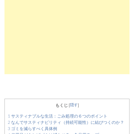
隠す
もくじ
[
]
1
サスティナブルな生活：ごみ処理の６つのポイント
2
なんでサスティナビリティ（持続可能性）に結びつくのか？
3
ゴミを減らすべく具体例