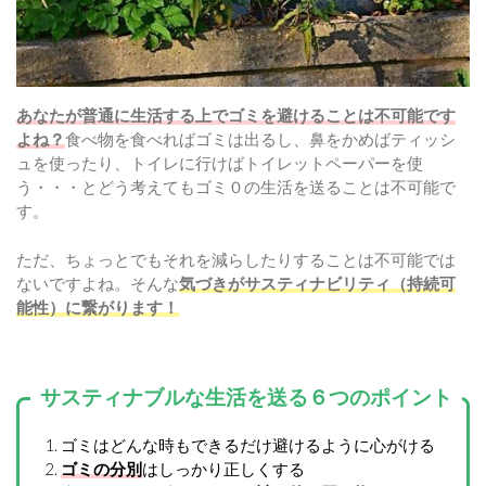
あなたが普通に生活する上でゴミを避けることは不可能です
よね？
食べ物を食べればゴミは出るし、鼻をかめばティッシ
ュを使ったり、トイレに行けばトイレットペーパーを使
う・・・とどう考えてもゴミ０の生活を送ることは不可能で
す。
ただ、ちょっとでもそれを減らしたりすることは不可能では
ないですよね。そんな
気づきがサスティナビリティ（持続可
能性）に繋がります！
サスティナブルな生活を送る６つのポイント
ゴミはどんな時もできるだけ避けるように心がける
ゴミの分別
はしっかり正しくする