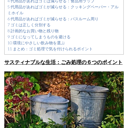
4
代用品があればゴミは減らせる：食品用ラップ
5
代用品があればゴミが減らせる：クッキングペーパー・アル
ミホイル
6
代用品があればゴミが減らせる：バスルーム周り
7
ゴミは正しく分別する
8
計画的なお買い物と残り物
9
ゴミになってしまうものを避ける
10
環境にやさしい飲み物を選ぶ
11
まとめ：ゴミ処理で気を付けられるポイント
サスティナブルな生活：ごみ処理の６つのポイント