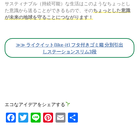
サスティナブル（持続可能）な生活はこのようなちょっとし
た意識から送ることができるもので、その
ちょっとした意識
が未来の地球を守ることにつながります！
≫≫ ライクイット(like-it) フタ付きゴミ箱 分別引出
しステーションスリム3段
エコなアイデアをシェアする
Facebook
Twitter
Line
Pinterest
Email
共
有