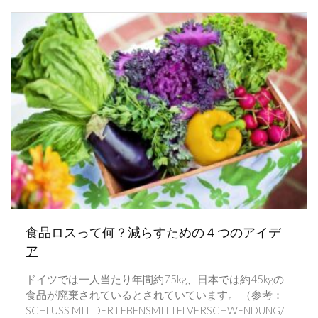
食品ロスって何？減らすための４つのアイデ
ア
ドイツでは一人当たり年間約75kg、日本では約45kgの
食品が廃棄されているとされていています。 （参考：
SCHLUSS MIT DER LEBENSMITTELVERSCHWENDUNG/