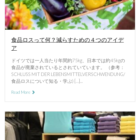
食品ロスって何？減らすための４つのアイデ
ア
ドイツでは一人当たり年間約75kg、日本では約45kgの
食品が廃棄されているとされていています。 （参考：
SCHLUSS MIT DER LEBENSMITTELVERSCHWENDUNG/
食品ロスについて知る・学ぶ) […]...
Read More