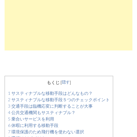
隠す
もくじ
[
]
1
サスティナブルな移動手段はどんなもの？
2
サスティナブルな移動手段５つのチェックポイント
3
交通手段は臨機応変に判断することが大事
4
公共交通機関もサスティナブル？
5
乗合いサービスを利用
6
休暇に利用する移動手段
7
環境保護のため飛行機を使わない選択