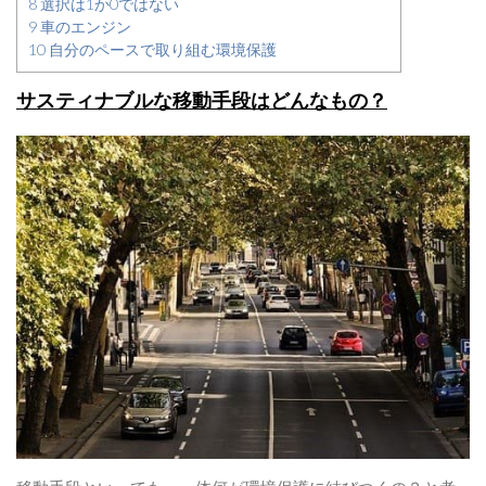
8
選択は1か0ではない
9
車のエンジン
10
自分のペースで取り組む環境保護
サスティナブルな移動手段はどんなもの？