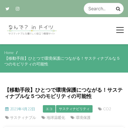
Skip
to
content
サスティナブルな生活のアイデア集
なんで？ in ド
Home
【移動手段】ひとつで環境保護につながる！サスティナブルな５
つのモビリティの可能性
イツ
【移動手段】ひとつで環境保護につながる！サステ
ィナブルな５つのモビリティの可能性
2021年4月22日
CO2
エコ
サスティナビリティ
サスティナブル
地球温暖化
環境保護