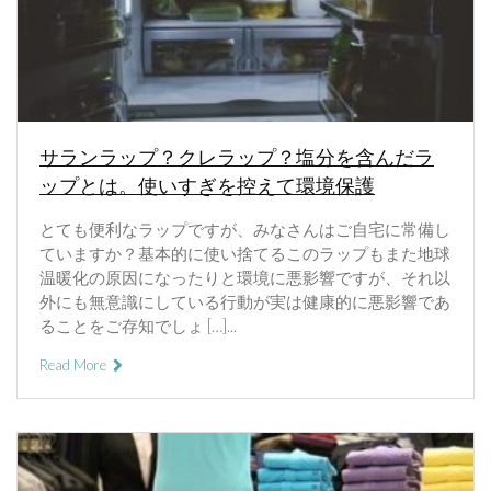
サランラップ？クレラップ？塩分を含んだラ
ップとは。使いすぎを控えて環境保護
とても便利なラップですが、みなさんはご自宅に常備し
ていますか？基本的に使い捨てるこのラップもまた地球
温暖化の原因になったりと環境に悪影響ですが、それ以
外にも無意識にしている行動が実は健康的に悪影響であ
ることをご存知でしょ […]...
Read More