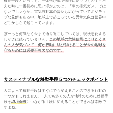
移動手段といっても、一体何が環境保護に結びつくの？と考
えた時に一番初めに思い浮かぶのは、「車の排気ガス」では
ないでしょうか。電気自動車の普及も広がっていてポジティ
ブな見解もある中、地球上で起こっている異常気象は世界中
どこかしらで起こっています。
ぼーっと何気なく今まで通り過ごしていては、現状悪化する
しか道は残っていません。
この地球の危険信号によりたくさ
んの人が気づいて、何か行動に結び付けることが今の地球を
守るためには必要不可欠なのです。
サスティナブルな移動手段５つのチェックポイント
人によって移動手段はすぐにでも変えることのできる行動の
一つかもしれません。1人でも多くの人が地球のために移動手
段を
環境保護
につながる手段に変えることができれば素敵で
すよね。