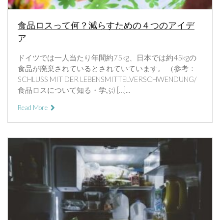
食品ロスって何？減らすための４つのアイデ
ア
ドイツでは一人当たり年間約75kg、日本では約45kgの
食品が廃棄されているとされていています。 （参考：
SCHLUSS MIT DER LEBENSMITTELVERSCHWENDUNG/
食品ロスについて知る・学ぶ) […]...
Read More